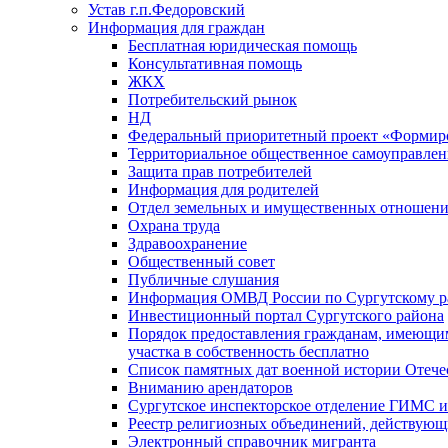
Устав г.п.Федоровский
Информация для граждан
Бесплатная юридическая помощь
Консультативная помощь
ЖКХ
Потребительский рынок
НД
Федеральный приоритетный проект «Формиро
Территориальное общественное самоуправлен
Защита прав потребителей
Информация для родителей
Отдел земельных и имущественных отношен
Охрана труда
Здравоохранение
Общественный совет
Публичные слушания
Информация ОМВД России по Сургутскому р
Инвестиционный портал Сургутского района
Порядок предоставления гражданам, имеющим
участка в собственность бесплатно
Список памятных дат военной истории Отече
Вниманию арендаторов
Сургутское инспекторское отделение ГИМС 
Реестр религиозных объединений, действующ
Электронный справочник мигранта