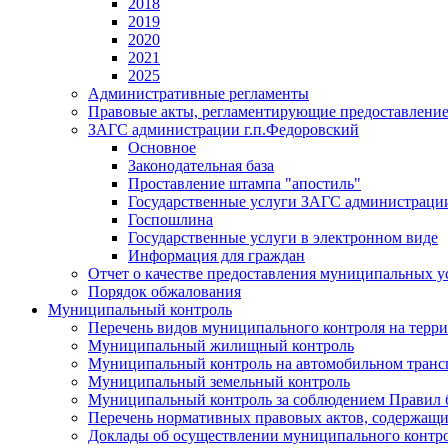
2018
2019
2020
2021
2025
Административные регламенты
Правовые акты, регламентирующие предоставлени
ЗАГС администрации г.п.Федоровский
Основное
Законодательная база
Проставление штампа "апостиль"
Государственные услуги ЗАГС администраци
Госпошлина
Государственные услуги в электронном виде
Информация для граждан
Отчет о качестве предоставления муниципальных у
Порядок обжалования
Муниципальный контроль
Перечень видов муниципального контроля на терр
Муниципальный жилищный контроль
Муниципальный контроль на автомобильном транспо
Муниципальный земельный контроль
Муниципальный контроль за соблюдением Правил б
Перечень нормативных правовых актов, содержащи
Доклады об осуществлении муниципального контр