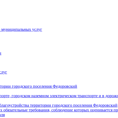
е муниципальных услуг
и
слуг
итории городского поселения Федоровский
рте, городском наземном электрическом транспорте и в дорожн
лагоустройства территории городского поселения Федоровский
х обязательные требования, соблюдение которых оценивается 
оля