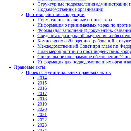
Структурные подразделения администрации 
Подведомственные организации
Противодействие коррупции
Нормативные правовые и иные акты
Информация о принимаемых мерах по противо
Формы (для заполнения) документов, связан
Сведения о доходах, об имуществе и обязател
Комиссия по соблюдению требований к служ
Межведомственный Совет при главе г.п.Фед
План мероприятий по противодействию корр
Специальное программное обеспечение "Спр
Информация для подведомственных организа
Правовые акты
Проекты муниципальных правовых актов
2014
2015
2016
2017
2018
2019
2020
2021
2022
2023
2024