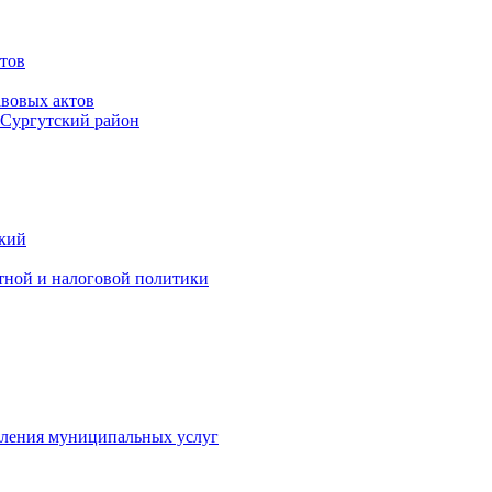
тов
вовых актов
 Сургутский район
ский
тной и налоговой политики
вления муниципальных услуг