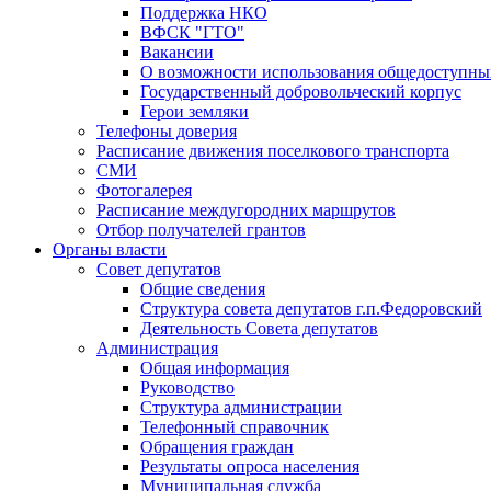
Поддержка НКО
ВФСК "ГТО"
Вакансии
О возможности использования общедоступных
Государственный добровольческий корпус
Герои земляки
Телефоны доверия
Расписание движения поселкового транспорта
СМИ
Фотогалерея
Расписание междугородних маршрутов
Отбор получателей грантов
Органы власти
Совет депутатов
Общие сведения
Структура совета депутатов г.п.Федоровский
Деятельность Совета депутатов
Администрация
Общая информация
Руководство
Структура администрации
Телефонный справочник
Обращения граждан
Результаты опроса населения
Муниципальная служба