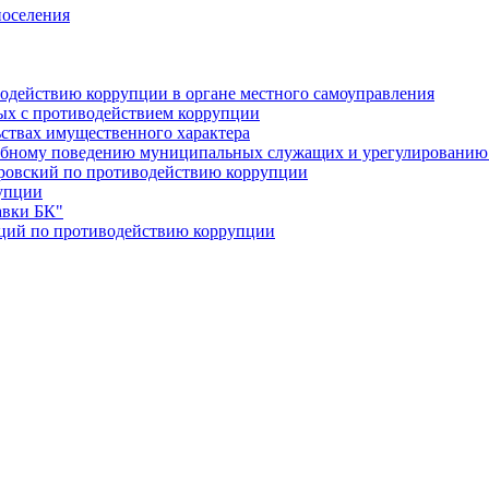
поселения
действию коррупции в органе местного самоуправления
ных с противодействием коррупции
ьствах имущественного характера
ебному поведению муниципальных служащих и урегулированию 
оровский по противодействию коррупции
упции
авки БК"
ций по противодействию коррупции